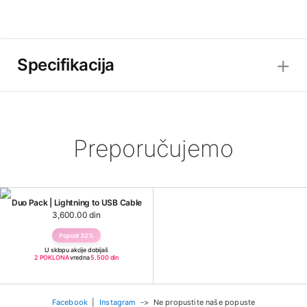
Specifikacija
✕
Preporučujemo
Duo Pack | Lightning to USB Cable
3,600.00 din
Popust 32%
U sklopu akcije dobijaš
2 POKLONA
vredna
5.500 din
Facebook
|
Instagram
-> Ne propustite naše popuste