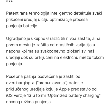
5W.
Patentirana tehnologija inteligentno detektuje svaki
prikačeni uredjaj u cilju optimizacije procesa
punjenja baterije.
Ugradjeno je ukupno 6 različitih nivoa zaštite, a na
prvom mestu je zaštita od drastičnih varijacija u
naponu kojima su svakodnevno izloženi svi naši
uredjaji dok su priključeni na električnu mrežu tokom
punjenja.
Posebna pažnja posvećena je zaštiti od
overcharging-a (“prepunjavanja”) baterije
priključenog uredjaja koju je Apple predstavio od
iOS verzije 13 u formi “Optimized battery charging”
noćnog režima punjenja.