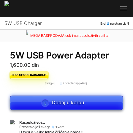
Broj
na stranici:
4
MEGA RASPRODAJA
dok ima raspoloživih zaliha!
5W USB Power Adapter
1,600.00 din
36 MESECI GARANCIJE
Swajpuj
i pregledaj galeriju
Dodaj u korpu
Raspoloživost:
Preostalo još svega
1 kom
U toku je veliko
letnje čišćenje polica
!!