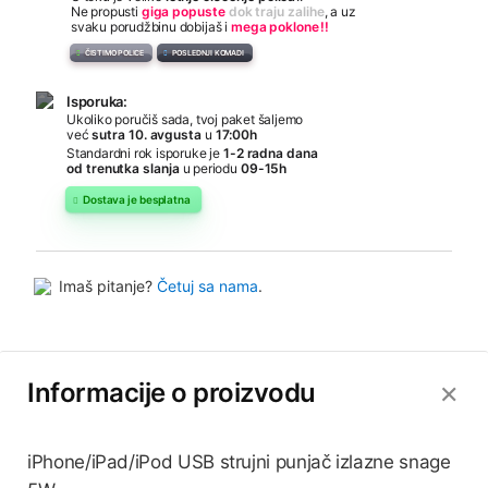
Ne propusti
giga popuste
dok traju zalihe
, a uz
svaku porudžbinu dobijaš i
mega poklone
!!
ČISTIMO POLICE
POSLEDNJI KOMADI
Isporuka:
Ukoliko poručiš sada, tvoj paket šaljemo
već
sutra 10. avgusta
u
17:00h
Standardni rok isporuke je
1-2 radna dana
od trenutka slanja
u periodu
09-15h
Dostava je besplatna
Imaš pitanje?
Četuj sa nama
.
Informacije o proizvodu
✕
iPhone/iPad/iPod USB strujni punjač izlazne snage