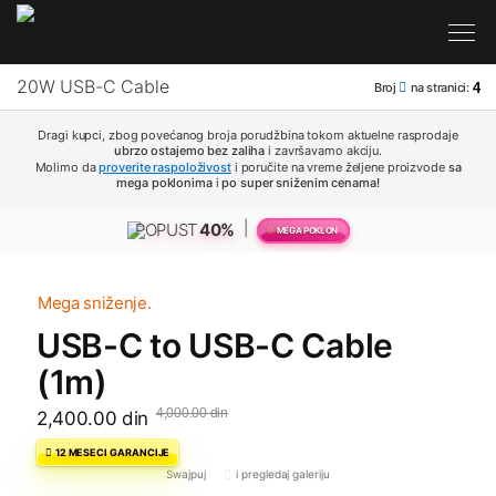
Broj
na stranici:
4
Dragi kupci, zbog povećanog broja porudžbina tokom aktuelne rasprodaje
ubrzo ostajemo bez zaliha
i
završavamo akciju.
Molimo da
proverite raspoloživost
i poručite na vreme željene proizvode
sa
mega poklonima
i
po super sniženim cenama!
|
POPUST
40%
MEGA POKLON
Mega sniženje.
USB-C to USB-C Cable
(1m)
4,000.00 din
2,400.00 din
12 MESECI GARANCIJE
Swajpuj
i pregledaj galeriju