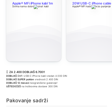
Apple® MFi iPhone kabl 1m
20W USB-C iPhone cable
Svima nama dobro poznat kabl
Apple® MFi kabl za brzo punjenje
ZA 2.400 DOBIJAŠ 6.700!!
DOBIJAŠ
MFi USB-C iPhone kabl vredan 4.000 DIN
DOBIJAŠ SUPER poklon
vrednosti 2.400 DIN
DOBIJAŠ 12 meseci
neograničene garancije!
UŠTEDEĆEŠ
na troškovima dostave 300 DIN
Pakovanje sadrži