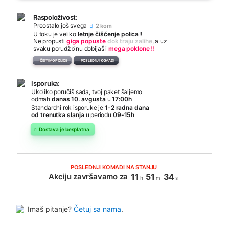
Raspoloživost:
Preostalo još svega
2 kom
U toku je veliko
letnje čišćenje polica
!!
Ne propusti
giga popuste
dok traju zalihe
, a uz
svaku porudžbinu dobijaš i
mega poklone
!!
ČISTIMO POLICE
POSLEDNJI KOMADI
Isporuka:
Ukoliko poručiš sada, tvoj paket šaljemo
odmah
danas 10. avgusta
u
17:00h
Standardni rok isporuke je
1-2 radna dana
od trenutka slanja
u periodu
09-15h
Dostava je besplatna
POSLEDNJI KOMADI NA STANJU
Akciju završavamo za
11
51
34
h
m
s
Imaš pitanje?
Četuj sa nama
.