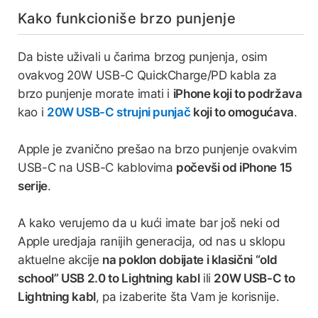
Kako funkcioniše brzo punjenje
Da biste uživali u čarima brzog punjenja, osim
ovakvog 20W USB-C QuickCharge/PD kabla za
brzo punjenje morate imati i
iPhone koji to podržava
kao i
20W USB-C strujni punjač
koji to omogućava
.
Apple je zvanično prešao na brzo punjenje ovakvim
USB-C na USB-C kablovima
počevši od iPhone 15
serije
.
A kako verujemo da u kući imate bar još neki od
Apple uredjaja ranijih generacija, od nas u sklopu
aktuelne akcije
na poklon dobijate i klasični “old
school” USB 2.0 to Lightning kabl
ili
20W USB-C to
Lightning kabl
, pa izaberite šta Vam je korisnije.