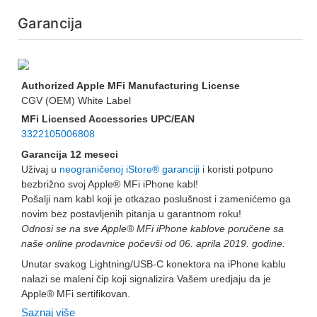
Garancija
Authorized Apple MFi Manufacturing License
CGV (OEM) White Label
MFi Licensed Accessories UPC/EAN
3322105006808
Garancija 12 meseci
Uživaj u
neograničenoj iStore® garanciji
i koristi potpuno
bezbrižno svoj Apple® MFi iPhone kabl!
Pošalji nam kabl koji je otkazao poslušnost i zamenićemo ga
novim bez postavljenih pitanja u garantnom roku!
Odnosi se na sve Apple® MFi iPhone kablove poručene sa
naše online prodavnice počevši od 06. aprila 2019. godine.
Unutar svakog Lightning/USB-C konektora na iPhone kablu
nalazi se maleni čip koji signalizira Vašem uredjaju da je
Apple® MFi sertifikovan.
Saznaj više