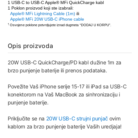
1 USB-C to USB-C Apple® MFi QuickCharge kabl
1 Poklon proizvod koji ste izabrali:
Apple® MFi Lightning Cable (1m)
ili
Apple® MFi 20W USB-C iPhone cable
†
Osvojene poklone potvrdjujete iznad dugmeta “DODAJ U KORPU”.
Opis proizvoda
20W USB-C QuickCharge/PD kabl dužine 1m za
brzo punjenje baterije ili prenos podataka.
Povežite Vaš iPhone serije 15-17 ili iPad sa USB-C
konektorom na Vaš MacBook za sinhronizaciju i
punjenje baterije.
Priključite se na
20W USB-C strujni punjač
ovim
kablom za brzo punjenje baterije Vaših uredjaja!