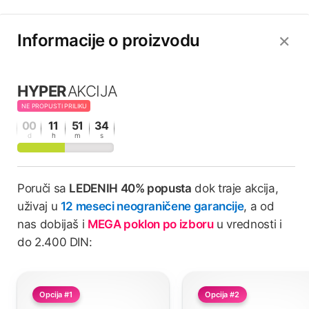
Informacije o proizvodu
✕
HYPER
AKCIJA
NE PROPUSTI PRILIKU
00
11
51
34
d
h
m
s
Poruči sa
LEDENIH 40% popusta
dok traje akcija,
uživaj u
12 meseci neograničene garancije
, a od
nas dobijaš i
MEGA poklon po izboru
u vrednosti i
do 2.400 DIN:
Opcija #1
Opcija #2