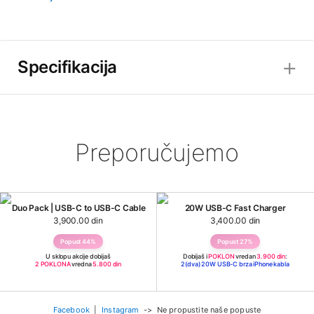
Specifikacija
✕
Preporučujemo
Duo Pack | USB-C to USB-C Cable
20W USB-C Fast Charger
3,900.00 din
3,400.00 din
Popust 44%
Popust 27%
U sklopu akcije dobijaš
Dobijaš i
POKLON
vredan
3.900 din
:
2 POKLONA
vredna
5.800 din
2(dva) 20W USB-C brza iPhone kabla
Facebook
|
Instagram
-> Ne propustite naše popuste