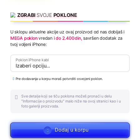
ZGRABI
SVOJE
POKLONE
U sklopu aktuelne akcije uz ovaj proizvod od nas dobijaš i
MEGA poklon
vredan
din
,
savršen dodatak za
tvoj voljeni iPhone:
Poklon iPhone kabl
Pre dodavanja u korpu moraš potvrditi osvojeni poklon.
Sve detalje koji se tiču poklona možeš pronaći u delu
"Informacije o proizvodu" malo niže na ovoj stranici kao i u
foto galeriji proizvoda.
Dodaj u korpu